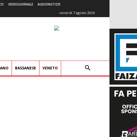
CO
VIDEOGIORNALE
AUDIONOTIZIE
venerdì 7 agosto 2026
IANO
BASSANESE
VENETO