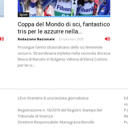
Sport
Coppa del Mondo di sci, fantastico
tris per le azzurre nella...
Redazione Nazionale
-
25 Gennaio 2020
Prosegue l’anno straordinario dello sci femminile
azzurro. Straordinaria tripletta nella seconda discesa
libera di Bansko in Bulgaria. Vittoria di Elena Curtoni;
per lei si...
L’Eco Vicentino è una testata giornalistica
Ed
vi
Registrazione n. 16/2016 del Registro Stampa del
P.
Tribunale di Vicenza
R
Direttore Responsabile: Mariagrazia Bonollo
Pu