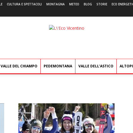
LE
CULTURA E SPETTACOLI
MONTAGNA
METEO
BLOG
STORIE
ECO ENERGETI
L'Eco
Vicentino
VALLE DEL CHIAMPO
PEDEMONTANA
VALLE DELL’ASTICO
ALTOP