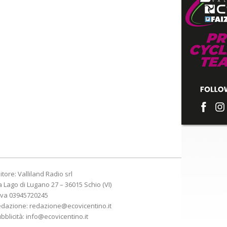
itore: Valliland Radio srl
a Lago di Lugano 27 – 36015 Schio (VI)
Iva 03945720245
edazione:
redazione@ecovicentino.it
bblicità:
info@ecovicentino.it