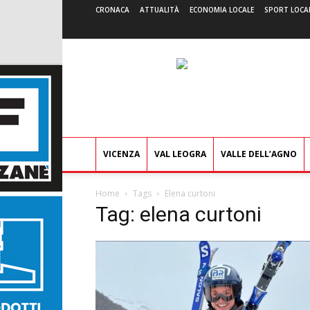
CRONACA
ATTUALITÀ
ECONOMIA LOCALE
SPORT LOCA
VICENZA
VAL LEOGRA
VALLE DELL’AGNO
Home
Tags
Elena curtoni
Tag: elena curtoni