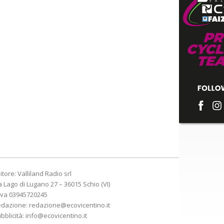
itore: Valliland Radio srl
a Lago di Lugano 27 – 36015 Schio (VI)
Iva 03945720245
edazione:
redazione@ecovicentino.it
bblicità:
info@ecovicentino.it