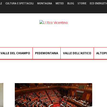
LE
CULTURA E SPETTACOLI
MONTAGNA
METEO
BLOG
STORIE
ECO ENERGETI
L'Eco
Vicentino
VALLE DEL CHIAMPO
PEDEMONTANA
VALLE DELL’ASTICO
ALTOP