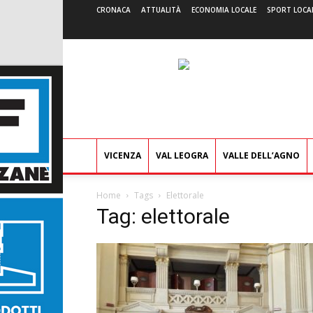
CRONACA
ATTUALITÀ
ECONOMIA LOCALE
SPORT LOCA
VICENZA
VAL LEOGRA
VALLE DELL’AGNO
Home
Tags
Elettorale
Tag: elettorale