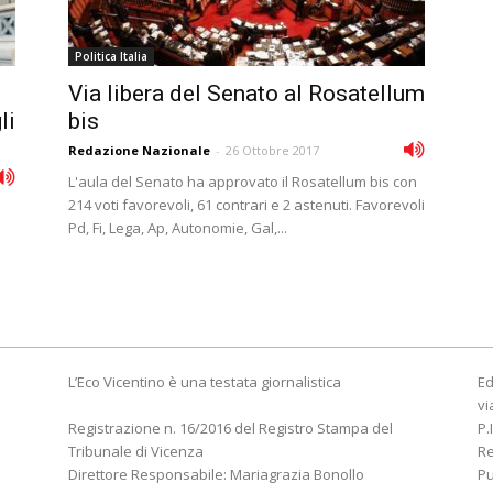
Politica Italia
Via libera del Senato al Rosatellum
li
bis
Redazione Nazionale
-
26 Ottobre 2017
L'aula del Senato ha approvato il Rosatellum bis con
214 voti favorevoli, 61 contrari e 2 astenuti. Favorevoli
Pd, Fi, Lega, Ap, Autonomie, Gal,...
L’Eco Vicentino è una testata giornalistica
Ed
vi
Registrazione n. 16/2016 del Registro Stampa del
P.
Tribunale di Vicenza
R
Direttore Responsabile: Mariagrazia Bonollo
Pu