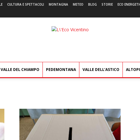
LE
CULTURA E SPETTACOLI
MONTAGNA
METEO
BLOG
STORIE
ECO ENERGETI
L'Eco
Vicentino
VALLE DEL CHIAMPO
PEDEMONTANA
VALLE DELL’ASTICO
ALTOP