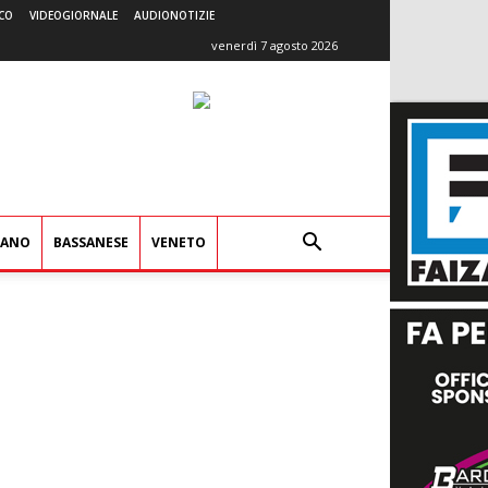
CO
VIDEOGIORNALE
AUDIONOTIZIE
venerdì 7 agosto 2026
IANO
BASSANESE
VENETO