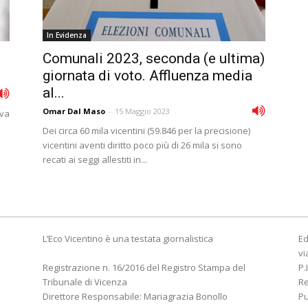
In Evidenza
Comunali 2023, seconda (e ultima)
giornata di voto. Affluenza media
al...
Omar Dal Maso
-
15 Maggio 2023
eva
Dei circa 60 mila vicentini (59.846 per la precisione)
vicentini aventi diritto poco più di 26 mila si sono
recati ai seggi allestiti in...
L’Eco Vicentino è una testata giornalistica
Ed
vi
Registrazione n. 16/2016 del Registro Stampa del
P.
Tribunale di Vicenza
R
Direttore Responsabile: Mariagrazia Bonollo
Pu