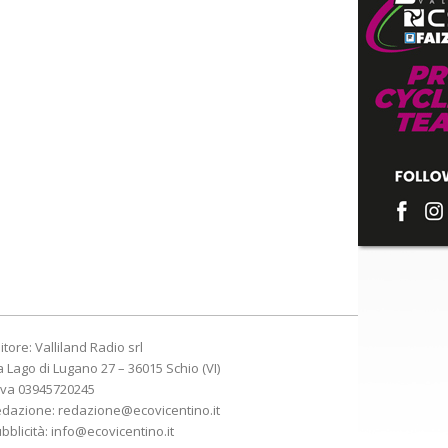
itore: Valliland Radio srl
a Lago di Lugano 27 – 36015 Schio (VI)
Iva 03945720245
edazione:
redazione@ecovicentino.it
bblicità:
info@ecovicentino.it