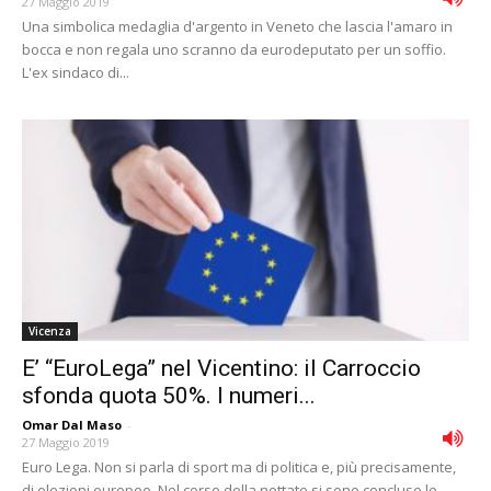
27 Maggio 2019
Una simbolica medaglia d'argento in Veneto che lascia l'amaro in
bocca e non regala uno scranno da eurodeputato per un soffio.
L'ex sindaco di...
Vicenza
E’ “EuroLega” nel Vicentino: il Carroccio
sfonda quota 50%. I numeri...
Omar Dal Maso
-
27 Maggio 2019
Euro Lega. Non si parla di sport ma di politica e, più precisamente,
di elezioni europee. Nel corso della nottate si sono concluse le...