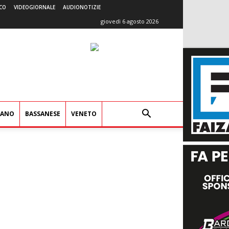
CO
VIDEOGIORNALE
AUDIONOTIZIE
giovedì 6 agosto 2026
IANO
BASSANESE
VENETO