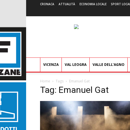
CRONACA
ATTUALITÀ
ECONOMIA LOCALE
SPORT LOCA
VICENZA
VAL LEOGRA
VALLE DELL’AGNO
Home
Tags
Emanuel Gat
Tag: Emanuel Gat