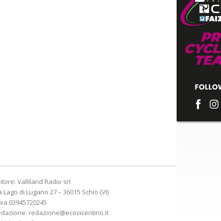
itore: Valliland Radio srl
a Lago di Lugano 27 – 36015 Schio (VI)
Iva 03945720245
edazione:
redazione@ecovicentino.it