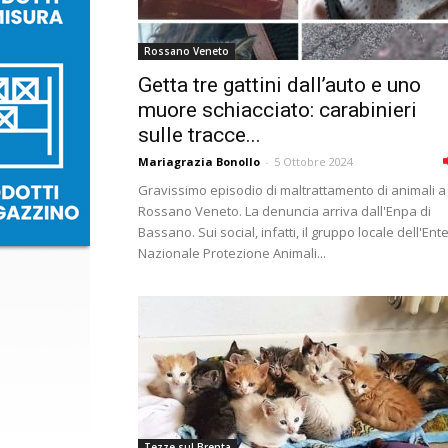
Rossano Veneto
Getta tre gattini dall’auto e uno
muore schiacciato: carabinieri
sulle tracce...
Mariagrazia Bonollo
-
5 Ottobre 2024
Gravissimo episodio di maltrattamento di animali a
Rossano Veneto. La denuncia arriva dall'Enpa di
Bassano. Sui social, infatti, il gruppo locale dell'Ent
Nazionale Protezione Animali...
Tezze sul Brenta