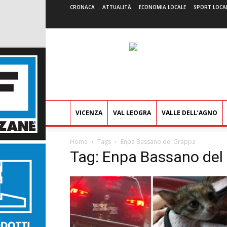
CRONACA
ATTUALITÀ
ECONOMIA LOCALE
SPORT LOCA
VICENZA
VAL LEOGRA
VALLE DELL’AGNO
Home
Tags
Enpa Bassano del Grappa
Tag: Enpa Bassano del