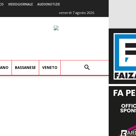
CO
VIDEOGIORNALE
AUDIONOTIZIE
venerdì 7 agosto 2026
IANO
BASSANESE
VENETO