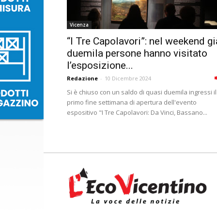
Vicenza
“I Tre Capolavori”: nel weekend gi
duemila persone hanno visitato
l’esposizione...
Redazione
-
10 Dicembre 2024
Si è chiuso con un saldo di quasi duemila ingressi il
primo fine settimana di apertura dell'evento
espositivo "I Tre Capolavori: Da Vinci, Bassano...