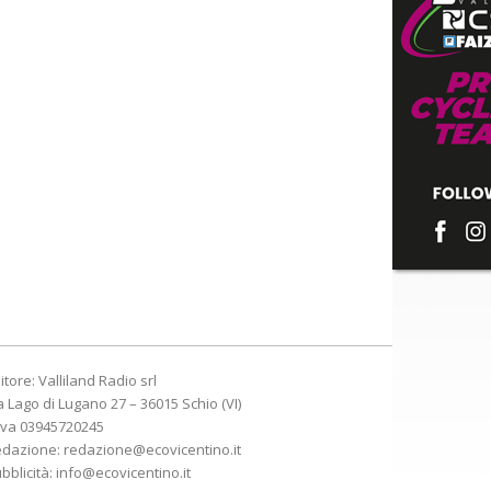
itore: Valliland Radio srl
a Lago di Lugano 27 – 36015 Schio (VI)
Iva 03945720245
edazione:
redazione@ecovicentino.it
bblicità:
info@ecovicentino.it