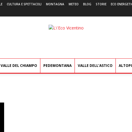
LE
CULTURA E SPETTACOLI
MONTAGNA
METEO
BLOG
STORIE
ECO ENERGETI
L'Eco
Vicentino
VALLE DEL CHIAMPO
PEDEMONTANA
VALLE DELL’ASTICO
ALTOP