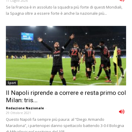
11 Luglio 2026
Se la Francia è in assoluto la squadra più forte di questi Mondiali,
la Spagna oltre a essere forte è anche la nazionale più...
Sport
Il Napoli riprende a correre e resta primo col
Milan: tris...
Redazione Nazionale
-
29 Ottobre 2021
Questo Napoli fa sempre più paura: al “Diego Armando
Maradona”, i partenopei danno spettacolo battendo 3-0 il Bologna
di Mihajlovic nel posticipo del 10°...