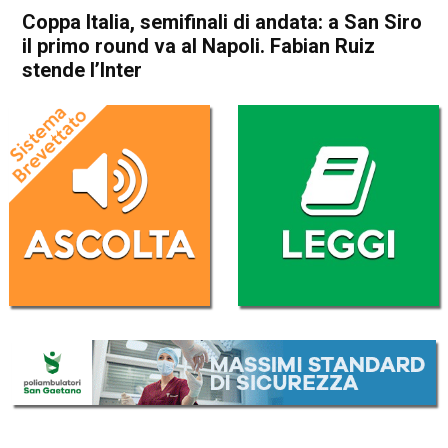
Coppa Italia, semifinali di andata: a San Siro
il primo round va al Napoli. Fabian Ruiz
stende l’Inter
Home
Sport
Sport
Coppa Italia, semifinali di
andata: a San Siro il primo
round va al Napoli. Fabian
Ruiz stende l’Inter
Da
Redazione Nazionale
13 Febbraio 2020
(aggiornato il
13 Febbraio 2020 12:05
)