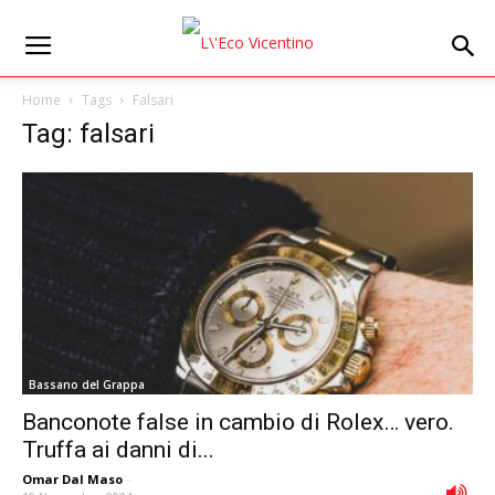
Home
Tags
Falsari
Tag: falsari
Bassano del Grappa
Banconote false in cambio di Rolex… vero.
Truffa ai danni di...
Omar Dal Maso
-