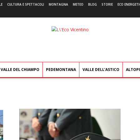
LE
CULTURA E SPETTACOLI
MONTAGNA
METEO
BLOG
STORIE
ECO ENERGETI
L'Eco
Vicentino
VALLE DEL CHIAMPO
PEDEMONTANA
VALLE DELL’ASTICO
ALTOP