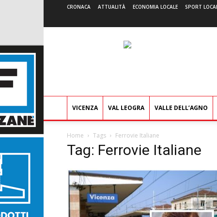
CRONACA
ATTUALITÀ
ECONOMIA LOCALE
SPORT LOCA
VICENZA
VAL LEOGRA
VALLE DELL’AGNO
Home
Tags
Ferrovie Italiane
Tag: Ferrovie Italiane