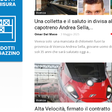
Vicenza
Una colletta e il saluto in divisa a
capotreno Andrea Sella,...
Omar Dal Maso
-
3 Maggio 2025
Viveva solo una manciata di chilometri fuori la
provincia di Vicenza Andrea Sella, giovane uomo di
soli 35 anni che sarà salutato oggi a...
Vicenza
Alta Velocità, firmato il contratto