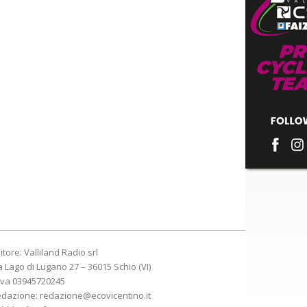
itore: Valliland Radio srl
a Lago di Lugano 27 – 36015 Schio (VI)
Iva 03945720245
edazione:
redazione@ecovicentino.it