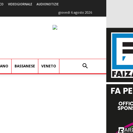
CO
VIDEOGIORNALE
AUDIONOTIZIE
giovedì 6 agosto 2026
IANO
BASSANESE
VENETO