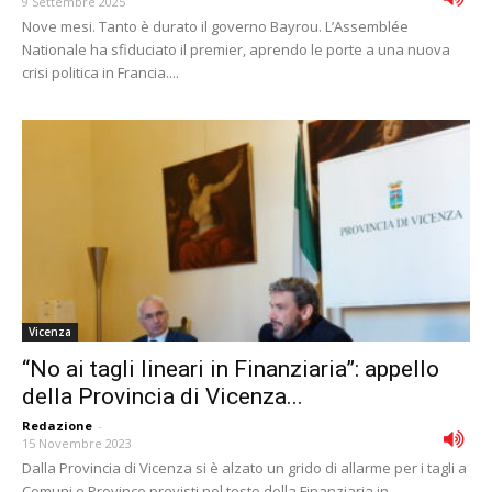
9 Settembre 2025
Nove mesi. Tanto è durato il governo Bayrou. L’Assemblée
Nationale ha sfiduciato il premier, aprendo le porte a una nuova
crisi politica in Francia....
Vicenza
“No ai tagli lineari in Finanziaria”: appello
della Provincia di Vicenza...
Redazione
-
15 Novembre 2023
Dalla Provincia di Vicenza si è alzato un grido di allarme per i tagli a
Comuni e Province previsti nel testo della Finanziaria in...