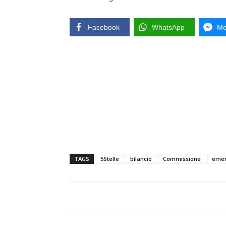
Facebook
WhatsApp
Me
TAGS
5Stelle
bilancio
Commissione
eme