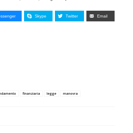
ssenger
Skype
Twitter
Email
ndamento
finanziaria
legge
manovra