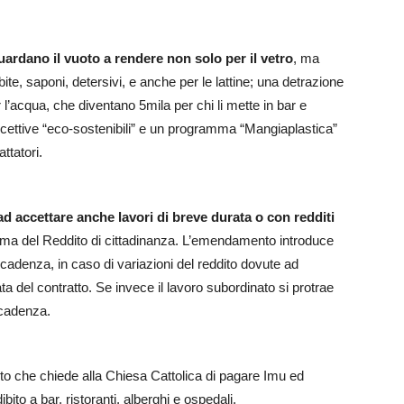
uardano il vuoto a rendere non solo per il vetro
, ma
bite, saponi, detersivi, e anche per le lattine; una detrazione
per l’acqua, che diventano 5mila per chi li mette in bar e
 ricettive “eco-sostenibili” e un programma “Mangiaplastica”
ttatori.
 accettare anche lavori di breve durata o con redditi
amma del Reddito di cittadinanza. L’emendamento introduce
ecadenza, in caso di variazioni del reddito dovute ad
a del contratto. Se invece il lavoro subordinato si protrae
decadenza.
 che chiede alla Chiesa Cattolica di pagare Imu ed
bito a bar, ristoranti, alberghi e ospedali.