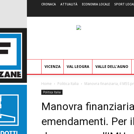
CRONACA
ATTUALITÀ
ECONOMIA LOCALE
SPORT LOCA
VICENZA
VAL LEOGRA
VALLE DELL’AGNO
Home
Politica Italia
Manovra finanziaria, il M5S pr
Politica Italia
Manovra finanziaria
emendamenti. Per il