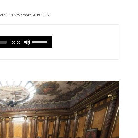
ato il
18 Novembre 2019 18:07
)
Utilizzare
00:00
i
tasti
Freccia
Su/Giù
per
aumentare
o
diminuire
il
volume.