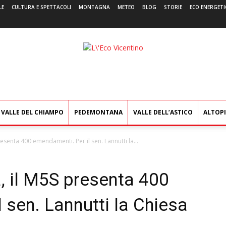
LE
CULTURA E SPETTACOLI
MONTAGNA
METEO
BLOG
STORIE
ECO ENERGETI
L'Eco
Vicentino
VALLE DEL CHIAMPO
PEDEMONTANA
VALLE DELL’ASTICO
ALTOP
esenta 400 emendamenti. Per il sen. Lannutti la...
, il M5S presenta 400
 sen. Lannutti la Chiesa