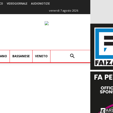
CO
VIDEOGIORNALE
AUDIONOTIZIE
venerdì 7 agosto 2026
IANO
BASSANESE
VENETO