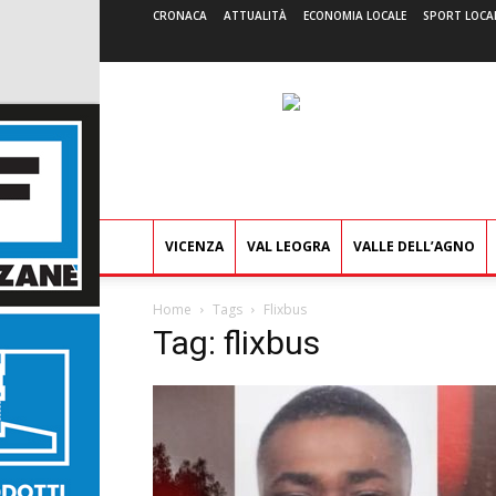
CRONACA
ATTUALITÀ
ECONOMIA LOCALE
SPORT LOCA
VICENZA
VAL LEOGRA
VALLE DELL’AGNO
Home
Tags
Flixbus
Tag: flixbus