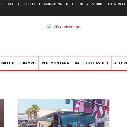
LE
CULTURA E SPETTACOLI
MONTAGNA
METEO
BLOG
STORIE
ECO ENERGETI
L'Eco
Vicentino
VALLE DEL CHIAMPO
PEDEMONTANA
VALLE DELL’ASTICO
ALTOP