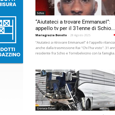
Schio
“Aiutateci a trovare Emmanuel”:
appello tv per il 31enne di Schio...
Mariagrazia Bonollo
-
28 Agosto 2025
“Aiutateci a ritrovare Emmanuel” è l'appello rilancia
anche dalla trasmissione Rai "Chi l'ha visto". 31 ann
residente fra Schio e Torrebelvicino con la famiglia.
Cronaca Esteri