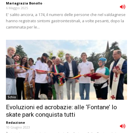
Mariagrazia Bonollo
-
6 Maggio 2025
E' salito ancora, a 174, il numero delle persone che nel valdagnese
hanno registrato sintomi gastrointestinali, a volte pesanti, dopo la
camminata per le...
Schio
Evoluzioni ed acrobazie: alle ‘Fontane’ lo
skate park conquista tutti
Redazione
-
10 Giugno 2023