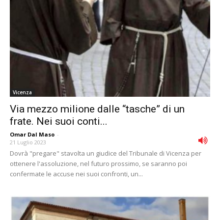
Vicenza
Via mezzo milione dalle “tasche” di un
frate. Nei suoi conti...
Omar Dal Maso
-
21 Luglio 2023
Dovrà "pregare" stavolta un giudice del Tribunale di Vicenza per
ottenere l'assoluzione, nel futuro prossimo, se saranno poi
confermate le accuse nei suoi confronti, un...