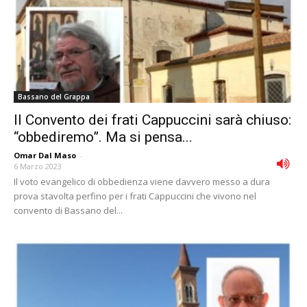
Bassano del Grappa
Il Convento dei frati Cappuccini sarà chiuso:
“obbediremo”. Ma si pensa...
Omar Dal Maso
-
6 Marzo 2023
Il voto evangelico di obbedienza viene davvero messo a dura
prova stavolta perfino per i frati Cappuccini che vivono nel
convento di Bassano del...