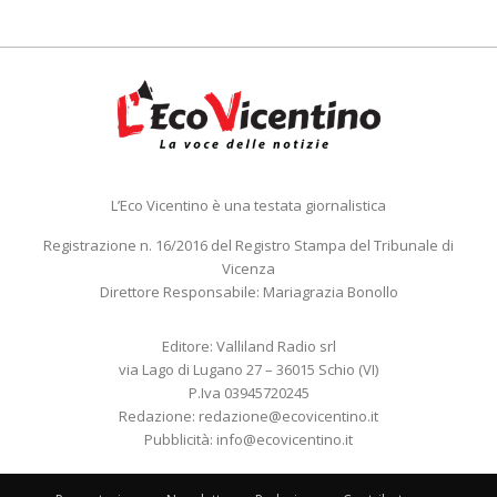
L’Eco Vicentino è una testata giornalistica
Registrazione n. 16/2016 del Registro Stampa del Tribunale di
Vicenza
Direttore Responsabile: Mariagrazia Bonollo
Editore: Valliland Radio srl
via Lago di Lugano 27 – 36015 Schio (VI)
P.Iva 03945720245
Redazione:
redazione@ecovicentino.it
Pubblicità:
info@ecovicentino.it