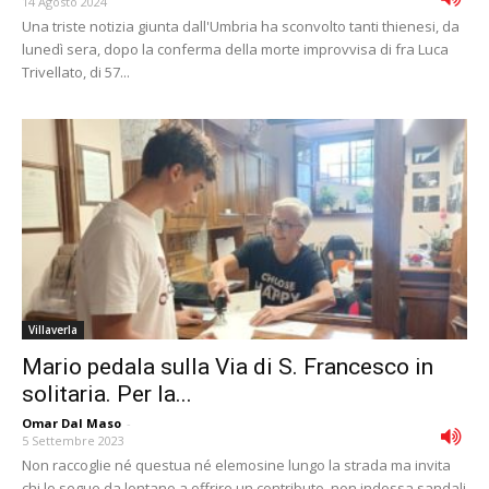
14 Agosto 2024
Una triste notizia giunta dall'Umbria ha sconvolto tanti thienesi, da
lunedì sera, dopo la conferma della morte improvvisa di fra Luca
Trivellato, di 57...
Villaverla
Mario pedala sulla Via di S. Francesco in
solitaria. Per la...
Omar Dal Maso
-
5 Settembre 2023
Non raccoglie né questua né elemosine lungo la strada ma invita
chi lo segue da lontano a offrire un contributo, non indossa sandali