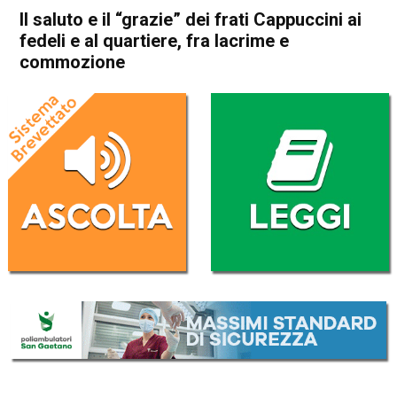
Il saluto e il “grazie” dei frati Cappuccini ai
fedeli e al quartiere, fra lacrime e
commozione
Home
Bassano del Grappa
Attualità
Bassano del Grappa
In Evidenza
Il saluto e il “grazie” dei frati
Cappuccini ai fedeli e al
quartiere, fra lacrime e
commozione
Da
Mariagrazia Bonollo
21 Agosto 2023
(aggiornato il
21 Agosto 2023 19:59
)