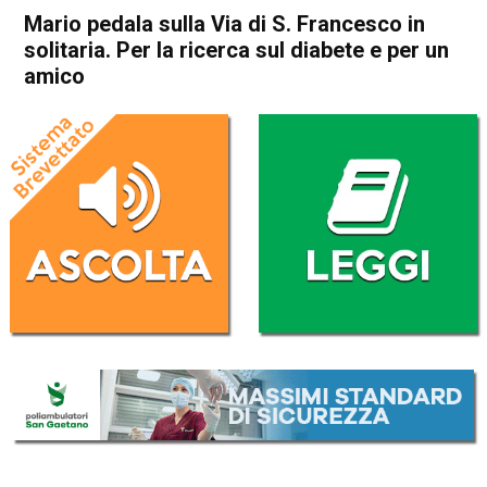
Mario pedala sulla Via di S. Francesco in
solitaria. Per la ricerca sul diabete e per un
amico
Home
Thiene
Villaverla
Attualità
In Evidenza
Thiene
Villaverla
Mario pedala sulla Via di S.
Francesco in solitaria. Per la
ricerca sul diabete e per un
amico
Da
Omar Dal Maso
5 Settembre 2023
(aggiornato il
5 Settembre 2023 19:06
)