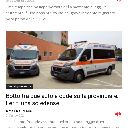
29 Settembre 2022
Il maltempo che ha imperversato nella mattinata di oggi, 29
settembre, è una possibile causa del grave incidente registrato
poco prima delle 9:30 di...
Castelgomberto
Botto tra due auto e code sulla provinciale.
Feriti una scledense...
Omar Dal Maso
-
3 Marzo 2021
Lo schianto frontale avvenuto nel primo pomeriggio di ieri a
Castelgomberto ha provocato due persone ferite, un uomo e una