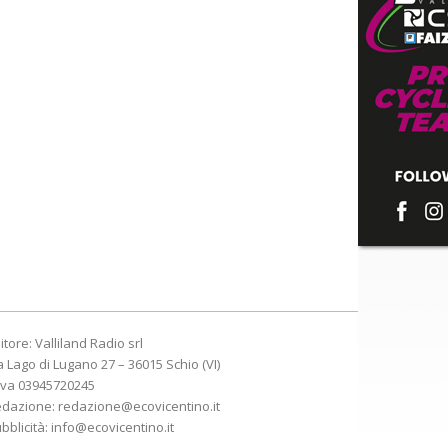
itore: Valliland Radio srl
a Lago di Lugano 27 – 36015 Schio (VI)
Iva 03945720245
edazione:
redazione@ecovicentino.it
bblicità:
info@ecovicentino.it