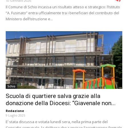
10 Gennaio 2026
Il Comune di Schio incassa un risultato atteso e strategico: l’Istituto
“A. Fusinato” entra ufficialmente tra i beneficiari del contributo del
Ministero dell’Istruzione e...
Schio
Scuola di quartiere salva grazie alla
donazione della Diocesi: “Giavenale non...
Redazione
-
9 Luglio 2025
E’ stata discussa e votata lunedì sera, nella prima parte del
Consiglio comunale, la delibera che sancisce l’accettazione formale