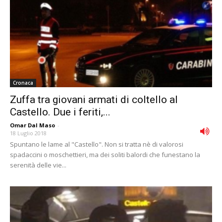
Cronaca
Zuffa tra giovani armati di coltello al
Castello. Due i feriti,...
Omar Dal Maso
-
18 Luglio 2018
Spuntano le lame al "Castello". Non si tratta nè di valorosi
spadaccini o moschettieri, ma dei soliti balordi che funestano la
serenità delle vie...