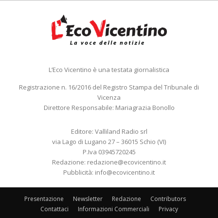
L’Eco Vicentino è una testata giornalistica
Registrazione n. 16/2016 del Registro Stampa del Tribunale di
Vicenza
Direttore Responsabile: Mariagrazia Bonollo
Editore: Valliland Radio srl
via Lago di Lugano 27 – 36015 Schio (VI)
P.Iva 03945720245
Redazione:
redazione@ecovicentino.it
Pubblicità:
info@ecovicentino.it
Presentazione
Newsletter
Redazione
Contributors
Contattaci
Informazioni Commerciali
Privacy