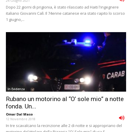
24 Giugno 2021
Dopo 22 giorni di prigionia, è stato rilasciato ad Haiti l'ingegnere
italiano Giovanni Calì. Il 74enne catanese era stato rapito lo scorso
1 giugno,...
In Evidenza
Rubano un motorino al “O’ sole mio” a notte
fonda. Un...
Omar Dal Maso
-
12 Novembre 2018
In tre scavalcano la recinzione alle 2 di notte e si appropriano del
motorino del titolare della Pizzeria "O' Sole mio" di via S....