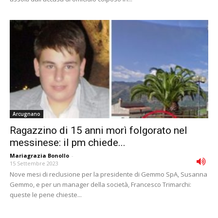
Arcugnano
Ragazzino di 15 anni morì folgorato nel
messinese: il pm chiede...
Mariagrazia Bonollo
-
15 Settembre 2023
Nove mesi di reclusione per la presidente di Gemmo SpA, Susanna
Gemmo, e per un manager della società, Francesco Trimarchi:
queste le pene chieste...