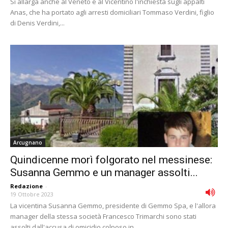
Si allarga anche al Veneto e al Vicentino l'inchiesta sugli appalti
Anas, che ha portato agli arresti domiciliari Tommaso Verdini, figlio
di Denis Verdini,...
Arcugnano
Quindicenne morì folgorato nel messinese:
Susanna Gemmo e un manager assolti...
Redazione
-
19 Ottobre 2023
La vicentina Susanna Gemmo, presidente di Gemmo Spa, e l'allora
manager della stessa società Francesco Trimarchi sono stati
assolti dall'accusa di omicidio colposo in...