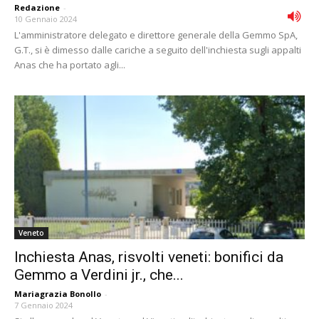
Redazione
-
10 Gennaio 2024
L'amministratore delegato e direttore generale della Gemmo SpA,
G.T., si è dimesso dalle cariche a seguito dell'inchiesta sugli appalti
Anas che ha portato agli...
Veneto
Inchiesta Anas, risvolti veneti: bonifici da
Gemmo a Verdini jr., che...
Mariagrazia Bonollo
-
7 Gennaio 2024