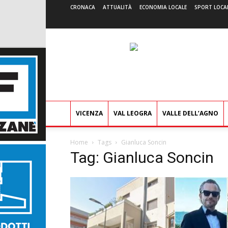
CRONACA
ATTUALITÀ
ECONOMIA LOCALE
SPORT LOCA
VICENZA
VAL LEOGRA
VALLE DELL’AGNO
Home
Tags
Gianluca Soncin
Tag: Gianluca Soncin