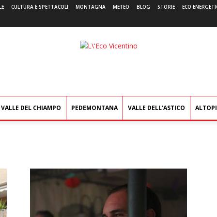
LE
CULTURA E SPETTACOLI
MONTAGNA
METEO
BLOG
STORIE
ECO ENERGETI
L'Eco
Vicentino
VALLE DEL CHIAMPO
PEDEMONTANA
VALLE DELL’ASTICO
ALTOP