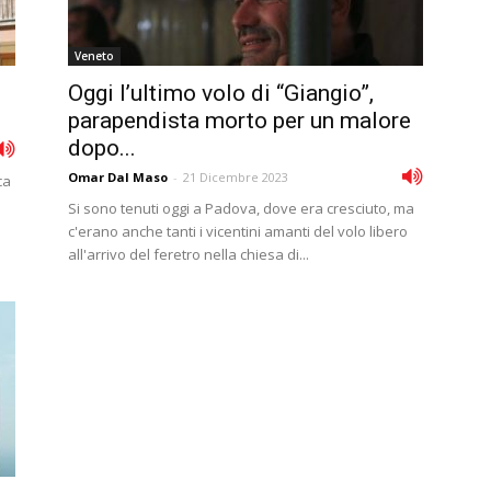
Veneto
Oggi l’ultimo volo di “Giangio”,
parapendista morto per un malore
dopo...
Omar Dal Maso
-
21 Dicembre 2023
ca
Si sono tenuti oggi a Padova, dove era cresciuto, ma
c'erano anche tanti i vicentini amanti del volo libero
all'arrivo del feretro nella chiesa di...