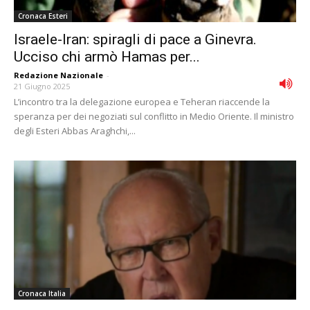
Cronaca Esteri
Israele-Iran: spiragli di pace a Ginevra.
Ucciso chi armò Hamas per...
Redazione Nazionale
-
21 Giugno 2025
L’incontro tra la delegazione europea e Teheran riaccende la
speranza per dei negoziati sul conflitto in Medio Oriente. Il ministro
degli Esteri Abbas Araghchi,...
Cronaca Italia