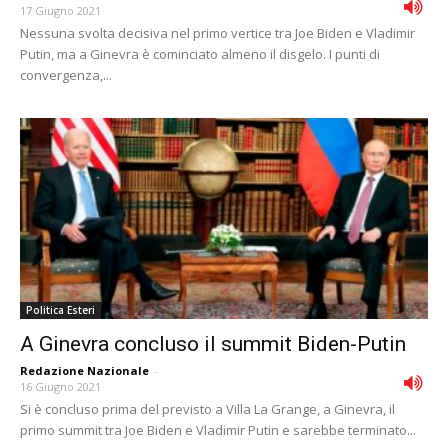
17 Giugno 2021
Nessuna svolta decisiva nel primo vertice tra Joe Biden e Vladimir
Putin, ma a Ginevra è cominciato almeno il disgelo. I punti di
convergenza,...
Politica Esteri
A Ginevra concluso il summit Biden-Putin
Redazione Nazionale
-
16 Giugno 2021
Si è concluso prima del previsto a Villa La Grange, a Ginevra, il
primo summit tra Joe Biden e Vladimir Putin e sarebbe terminato...