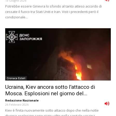
13 Giugno 2026
Potrebbe essere Ginevra lo sfondo al tanto atteso accordo di
cessate il fuoco tra Stati Uniti e Iran. Visti i precedenti però il
condizionale...
Cronaca Esteri
Ucraina, Kiev ancora sotto l’attacco di
Mosca. Esplosioni nel giorno del...
Redazione Nazionale
-
26 Febbraio 2026
Kiev è finita nuovamente sotto attacco dopo che nella notte
diverse esplosioni sono state udite nella capitale ucraina.