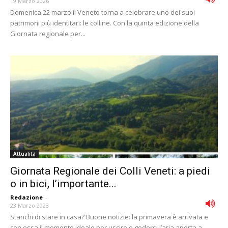
19 Marzo 2026
Domenica 22 marzo il Veneto torna a celebrare uno dei suoi
patrimoni più identitari: le colline. Con la quinta edizione della
Giornata regionale per...
Attualità
Giornata Regionale dei Colli Veneti: a piedi
o in bici, l’importante...
Redazione
-
23 Marzo 2023
Stanchi di stare in casa? Buone notizie: la primavera è arrivata e
con essa il momento ideale per uscire e godersi l’aria aperta a...