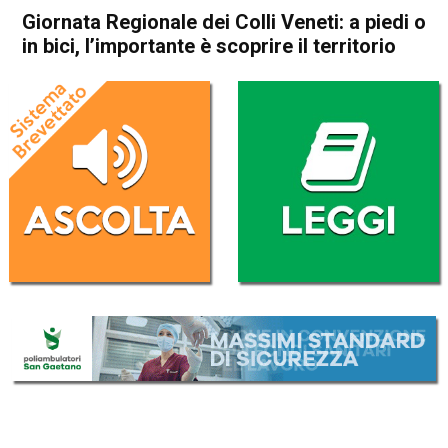
Giornata Regionale dei Colli Veneti: a piedi o
in bici, l’importante è scoprire il territorio
Home
Attualità
Attualità
Thiene
Caltrano
Carrè
Chiuppano
In Evidenza
Schio
Malo
Publiredazionale
Publiredazionale homepage
Giornata Regionale dei Colli
Veneti: a piedi o in bici,
l’importante è scoprire il
territorio
Da
Redazione
23 Marzo 2023
(aggiornato il
23 Marzo 2023 17:48
)