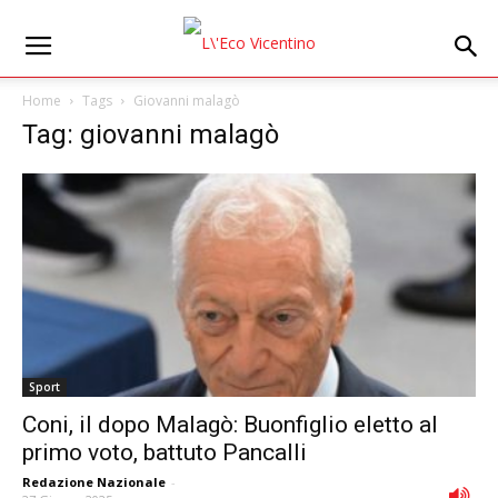
Home
Tags
Giovanni malagò
Tag: giovanni malagò
Sport
Coni, il dopo Malagò: Buonfiglio eletto al
primo voto, battuto Pancalli
Redazione Nazionale
-