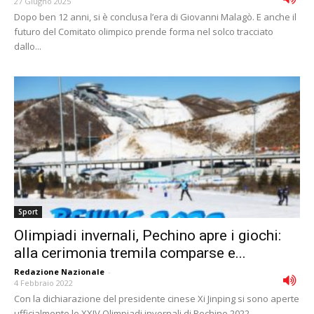
27 Giugno 2025
Dopo ben 12 anni, si è conclusa l’era di Giovanni Malagò. E anche il
futuro del Comitato olimpico prende forma nel solco tracciato
dallo...
Sport
Olimpiadi invernali, Pechino apre i giochi:
alla cerimonia tremila comparse e...
Redazione Nazionale
-
4 Febbraio 2022
Con la dichiarazione del presidente cinese Xi Jinping si sono aperte
ufficialmente le XXIV Olimpiadi invernali di Pechino 2022.