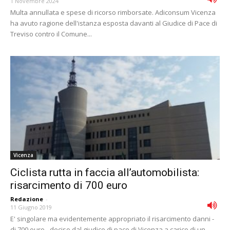
1 Novembre 2024
Multa annullata e spese di ricorso rimborsate. Adiconsum Vicenza
ha avuto ragione dell'istanza esposta davanti al Giudice di Pace di
Treviso contro il Comune...
Vicenza
Ciclista rutta in faccia all’automobilista:
risarcimento di 700 euro
Redazione
-
11 Giugno 2019
E' singolare ma evidentemente appropriato il risarcimento danni -
di 700 euro - deciso dal giudice di pace di Vicenza a carico di un...