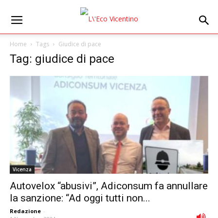
Home
Tags
Giudice di pace
Tag: giudice di pace
Vicenza
Autovelox “abusivi”, Adiconsum fa annullare
la sanzione: “Ad oggi tutti non...
Redazione
-