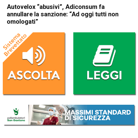
Autovelox “abusivi”, Adiconsum fa
annullare la sanzione: “Ad oggi tutti non
omologati”
Home
Vicenza
Attualità
In Evidenza
Vicenza
Autovelox “abusivi”,
Adiconsum fa annullare la
sanzione: “Ad oggi tutti non
omologati”
Da
Redazione
1 Novembre 2024
(aggiornato il
1 Novembre 2024 15:20
)