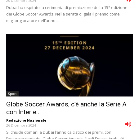
28 Dicembre 2024
Dubai ha ospitato la cerimonia di premiazione della 15° edizione
dei Globe Soccer Awards. Nella serata di gala il premio come
miglior giocatore dell’anno...
Sport
Globe Soccer Awards, c’è anche la Serie A
con Inter e...
Redazione Nazionale
-
26 Dicembre 2024
Si chiude domani a Dubai l’anno calcistico dei premi, con
l’assegnazione dei Globe Soccer Awards. Negli Emirati Arabi c’è