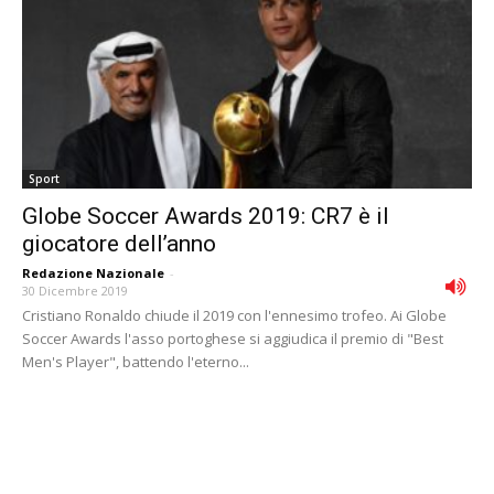
Sport
Globe Soccer Awards 2019: CR7 è il
giocatore dell’anno
Redazione Nazionale
-
30 Dicembre 2019
Cristiano Ronaldo chiude il 2019 con l'ennesimo trofeo. Ai Globe
Soccer Awards l'asso portoghese si aggiudica il premio di "Best
Men's Player", battendo l'eterno...