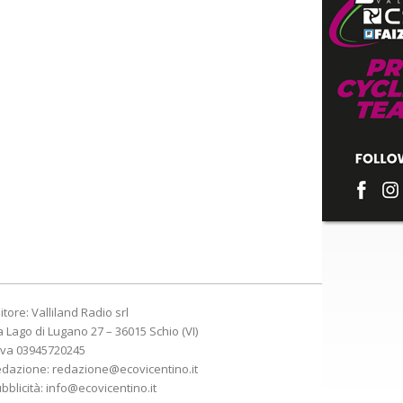
itore: Valliland Radio srl
a Lago di Lugano 27 – 36015 Schio (VI)
Iva 03945720245
edazione:
redazione@ecovicentino.it
bblicità:
info@ecovicentino.it