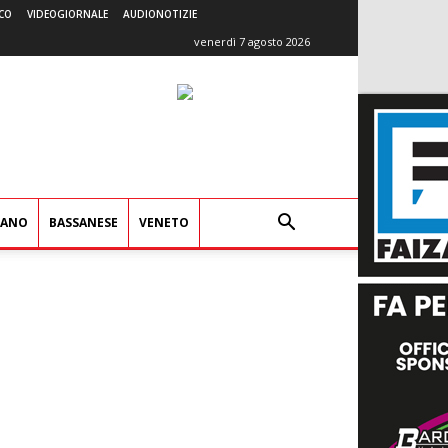
CO
VIDEOGIORNALE
AUDIONOTIZIE
venerdì 7 agosto 2026
IANO
BASSANESE
VENETO