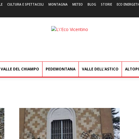
LE
CULTURA E SPETTACOLI
MONTAGNA
METEO
BLOG
STORIE
ECO ENERGETI
L'Eco
Vicentino
VALLE DEL CHIAMPO
PEDEMONTANA
VALLE DELL’ASTICO
ALTOP