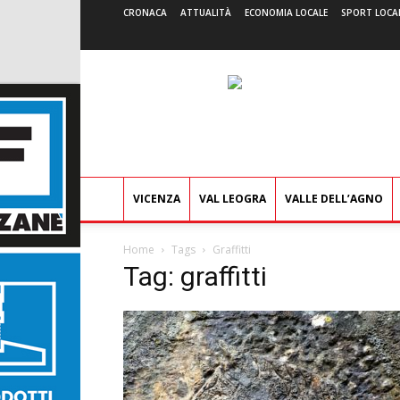
CRONACA
ATTUALITÀ
ECONOMIA LOCALE
SPORT LOCA
VICENZA
VAL LEOGRA
VALLE DELL’AGNO
Home
Tags
Graffitti
Tag: graffitti