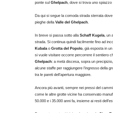
ponte sul
Ghelpach
, dove si trova uno spiazzo 
Da qui si segue la comoda strada sterrata dove 
pieghe della
Valle del Ghelpach
.
In breve si passa sotto alla
Schaff Kugela
, un 
strada. Si continua quindi facilmente fino ad inc
Kubala
o
Grotta del Popolo
, già esposta in un
si vuole visitare occorre percorrere il sentiero 
Ghelpach
: a metà discesa, sopra un precipizio,
alcune staffe per raggiungere l’ingresso della gr
tra le pareti dell’apertura maggiore.
Ancora più avanti, sempre nei pressi del cammin
come le altre grotte vicine ha conservato manufatti
50.000 e i 35.000 anni fa, insieme ai resti dell’e