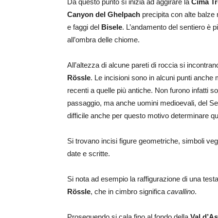
Da questo punto si inizia ad aggirare la
Cima Tr
Canyon del Ghelpach
precipita con alte balze
e faggi del
Bisele
. L’andamento del sentiero è p
all’ombra delle chiome.
All’altezza di alcune pareti di roccia si incontrano 
Rössle
. Le incisioni sono in alcuni punti anche
recenti a quelle più antiche. Non furono infatti so
passaggio, ma anche uomini medioevali, del Sett
difficile anche per questo motivo determinare quali
Si trovano incisi figure geometriche, simboli vege
date e scritte.
Si nota ad esempio la raffigurazione di una testa
Rössle
, che in cimbro significa
cavallino
.
Proseguendo si cala fino al fondo della
Val d’A