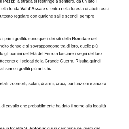
e Pezzi
: la strada si restringe a sentiero, da un lato il
 nella fonda
Val d’Assa
e si entra nella foresta di abeti rossi
iuttosto regolare con qualche sali e scendi, sempre
i primi graffiti: sono quelli dei siti della
Romita
e del
 molto dense e si sovrappongono tra di loro, quelle più
lo gli uomini dell’Età del Ferro a lasciare i segni del loro
ecento e i soldati della Grande Guerra. Risulta quindi
 siano i graffiti più antichi.
tali, zoomorfi, solari, di armi, croci, puntuazioni e ancora
 di cavallo che probabilmente ha dato il nome alla località
ssa
in località
S. Antönle
; qui si cammina nel greto del