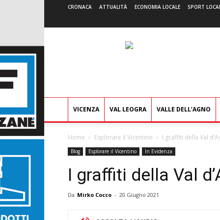
CRONACA
ATTUALITÀ
ECONOMIA LOCALE
SPORT LOCA
VICENZA
VAL LEOGRA
VALLE DELL’AGNO
Home
Esplorare il Vicentino
I graffiti della Val d’
Blog
Esplorare il Vicentino
In Evidenza
I graffiti della Val d
Da
Mirko Cocco
-
20 Giugno 2021