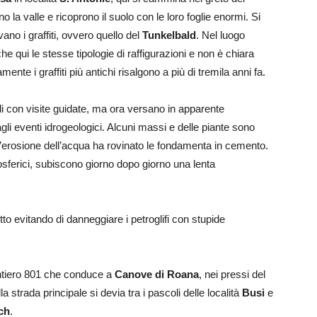
o la valle e ricoprono il suolo con le loro foglie enormi. Si
vano i graffiti, ovvero quello del
Tunkelbald
. Nel luogo
he qui le stesse tipologie di raffigurazioni e non è chiara
te i graffiti più antichi risalgono a più di tremila anni fa.
ibili con visite guidate, ma ora versano in apparente
i eventi idrogeologici. Alcuni massi e delle piante sono
 l’erosione dell’acqua ha rovinato le fondamenta in cemento.
mosferici, subiscono giorno dopo giorno una lenta
tto evitando di danneggiare i petroglifi con stupide
entiero 801 che conduce a
Canove di Roana
, nei pressi del
a strada principale si devia tra i pascoli delle località
Busi
e
ch
.