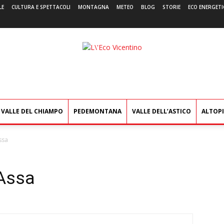
LE
CULTURA E SPETTACOLI
MONTAGNA
METEO
BLOG
STORIE
ECO ENERGETI
L'Eco
Vicentino
VALLE DEL CHIAMPO
PEDEMONTANA
VALLE DELL’ASTICO
ALTOP
Assa
’Assa