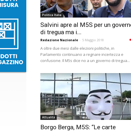
Politica Italia
Salvini apre al M5S per un govern
di tregua ma i...
Redazione Nazionale
-
5 Maggio 2018
A oltre due mesi dalle elezioni politiche, in
Parlamento continuano a regnare incertezza e
confusione. Il M5s dice no a un governo di tregua...
Attualità
Borgo Berga, M5S: “Le carte