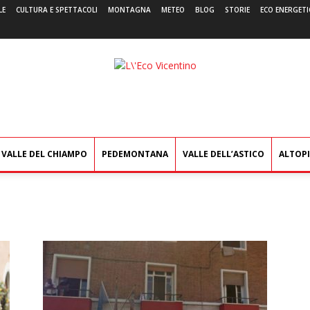
LE
CULTURA E SPETTACOLI
MONTAGNA
METEO
BLOG
STORIE
ECO ENERGETI
L'Eco
Vicentino
VALLE DEL CHIAMPO
PEDEMONTANA
VALLE DELL’ASTICO
ALTOP