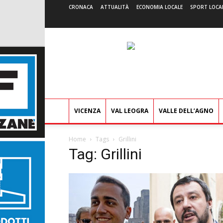
CRONACA
ATTUALITÀ
ECONOMIA LOCALE
SPORT LOCA
VICENZA
VAL LEOGRA
VALLE DELL’AGNO
Home
Tags
Grillini
Tag: Grillini