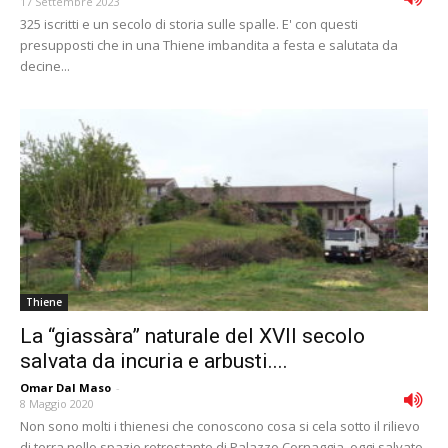
17 Settembre 2023
325 iscritti e un secolo di storia sulle spalle. E' con questi
presupposti che in una Thiene imbandita a festa e salutata da
decine...
Thiene
La “giassàra” naturale del XVII secolo
salvata da incuria e arbusti....
Omar Dal Maso
-
8 Maggio 2020
Non sono molti i thienesi che conoscono cosa si cela sotto il rilievo
di terra nello spazio retrostante di Palazzo Cornaggia, oggi salvato