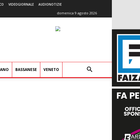
CO
VIDEOGIORNALE
AUDIONOTIZIE
domenica 9 agosto 2026
IANO
BASSANESE
VENETO