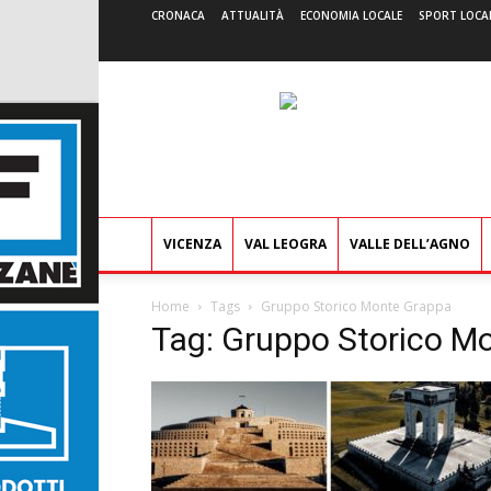
CRONACA
ATTUALITÀ
ECONOMIA LOCALE
SPORT LOCA
VICENZA
VAL LEOGRA
VALLE DELL’AGNO
Home
Tags
Gruppo Storico Monte Grappa
Tag: Gruppo Storico M