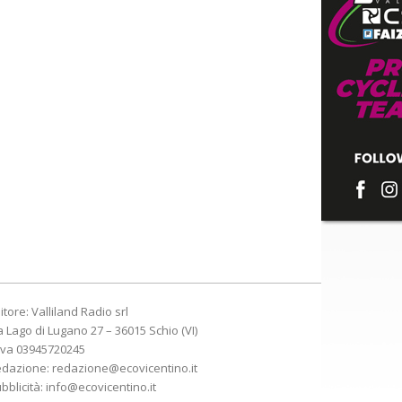
itore: Valliland Radio srl
a Lago di Lugano 27 – 36015 Schio (VI)
Iva 03945720245
edazione:
redazione@ecovicentino.it
bblicità:
info@ecovicentino.it