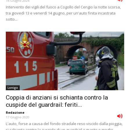
14 Giugno 2024
Intervento dei vigili del fuoco a Cogollo del Cengio la notte scorsa,
tra giovedì 13 e venerdì 14 giugno, per un'auto finita incastrata
sotto...
Lonigo
Coppia di anziani si schianta contro la
cuspide del guardrail: feriti...
Redazione
-
17 Giugno 2020
L'auto, forse a causa del fondo stradale reso viscido dalla pioggia,
si schianta contro la cuspide di un guardrail e marito e moglie