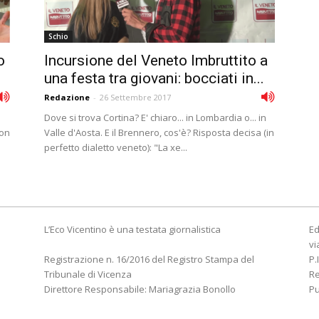
Schio
o
Incursione del Veneto Imbruttito a
una festa tra giovani: bocciati in...
Redazione
-
26 Settembre 2017
Dove si trova Cortina? E' chiaro... in Lombardia o... in
con
Valle d'Aosta. E il Brennero, cos'è? Risposta decisa (in
perfetto dialetto veneto): "La xe...
L’Eco Vicentino è una testata giornalistica
Ed
vi
Registrazione n. 16/2016 del Registro Stampa del
P.
Tribunale di Vicenza
R
Direttore Responsabile: Mariagrazia Bonollo
Pu