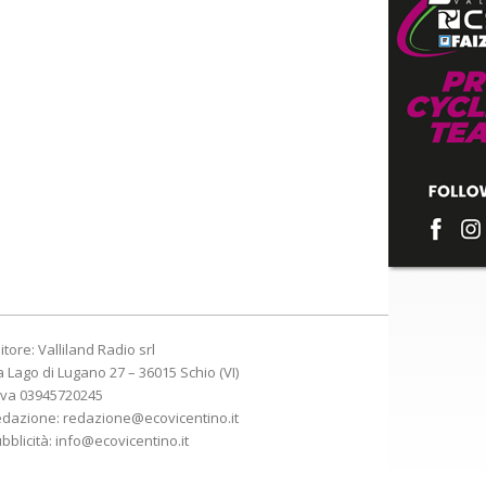
itore: Valliland Radio srl
a Lago di Lugano 27 – 36015 Schio (VI)
Iva 03945720245
edazione:
redazione@ecovicentino.it
bblicità:
info@ecovicentino.it