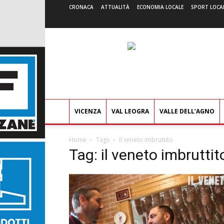
CRONACA
ATTUALITÀ
ECONOMIA LOCALE
SPORT LOCA
VICENZA
VAL LEOGRA
VALLE DELL’AGNO
Home
Tags
Il veneto imbruttito
Tag: il veneto imbruttit