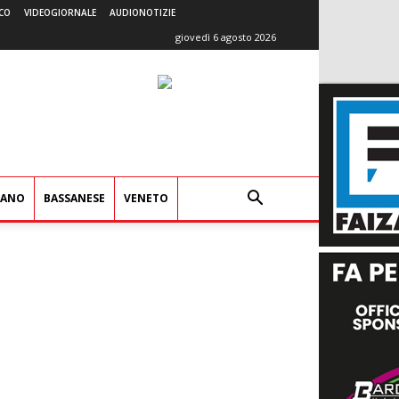
CO
VIDEOGIORNALE
AUDIONOTIZIE
giovedì 6 agosto 2026
IANO
BASSANESE
VENETO