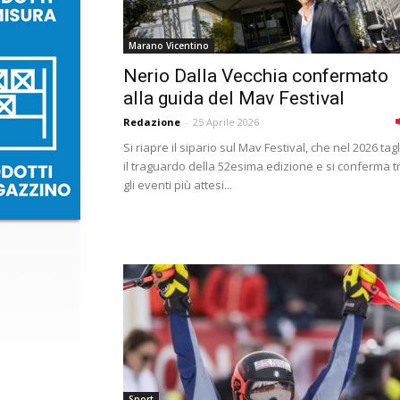
Marano Vicentino
Nerio Dalla Vecchia confermato
alla guida del Mav Festival
Redazione
-
25 Aprile 2026
Si riapre il sipario sul Mav Festival, che nel 2026 tagl
il traguardo della 52esima edizione e si conferma t
gli eventi più attesi...
Sport