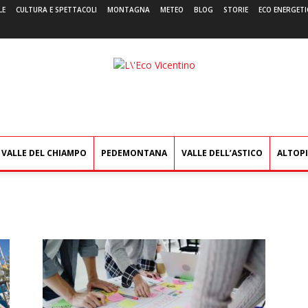
LE
CULTURA E SPETTACOLI
MONTAGNA
METEO
BLOG
STORIE
ECO ENERGETI
L'Eco
Vicentino
VALLE DEL CHIAMPO
PEDEMONTANA
VALLE DELL’ASTICO
ALTOP