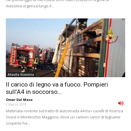
massima urgenza lungo il...
Altavilla Vicentina
Il carico di legno va a fuoco. Pompieri
sull’A4 in soccorso...
Omar Dal Maso
-
2 Marzo 2019
Mattinata rovente sul tratto di autostrada A4 tra i caselli di Vicenza
Ovest e Montecchio Maggiore, dove un camion carico di legname
scoperto ha...