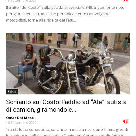
13 Settembre 2022
Il tratto "del Costo" sulla strada provinciale 349, tristemente noto
per gli incidenti stradali che periodicamente coinvolgono i
motociclisti, torna alla ribalta dei fatti...
Schio
Schianto sul Costo: l’addio ad “Ale”: autista
di camion, giramondo e...
Omar Dal Maso
-
16 Settembre 2020
Tra chi lo ha conosciuto, saranno in molti a ricordarlo l'immagine di
lui seduto in sella a una Harley Davidson. Sereno, soddisfatto e