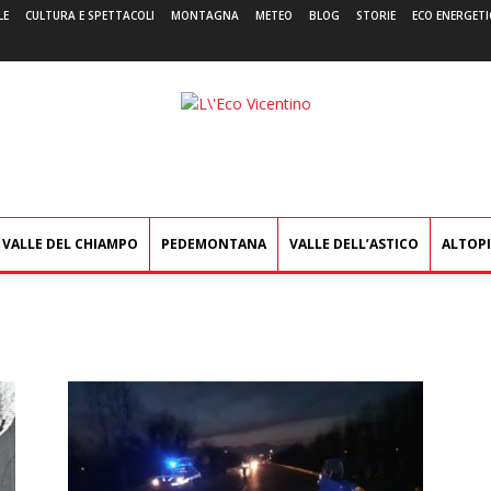
LE
CULTURA E SPETTACOLI
MONTAGNA
METEO
BLOG
STORIE
ECO ENERGETI
L'Eco
Vicentino
VALLE DEL CHIAMPO
PEDEMONTANA
VALLE DELL’ASTICO
ALTOP