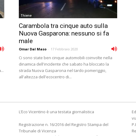
Thiene
Carambola tra cinque auto sulla
Nuova Gasparona: nessuno si fa
male
Omar Dal Maso
-
17 Febbraio 2020
Ci sono state ben cinque automobili coinvolte nella
dinamica dell'incidente che sabato ha bloccato la
...
strada Nuova Gasparona nel tardo pomeriggio,
all'altezza dell'ecocentro di...
L’Eco Vicentino è una testata giornalistica
Ed
vi
Registrazione n. 16/2016 del Registro Stampa del
P.
Tribunale di Vicenza
R