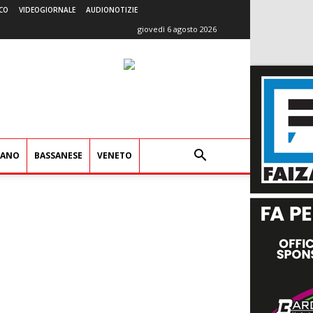
CO
VIDEOGIORNALE
AUDIONOTIZIE
giovedì 6 agosto 2026
IANO
BASSANESE
VENETO