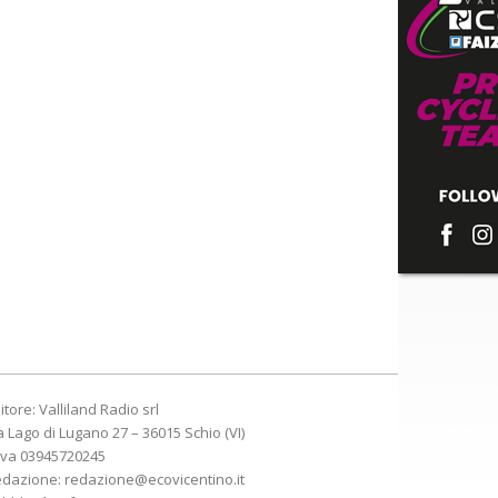
itore: Valliland Radio srl
a Lago di Lugano 27 – 36015 Schio (VI)
Iva 03945720245
edazione:
redazione@ecovicentino.it