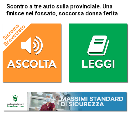
Scontro a tre auto sulla provinciale. Una
finisce nel fossato, soccorsa donna ferita
Home
Valdagno
Cornedo Vicentino
Valdagno
Cornedo Vicentino
Cronaca
In Evidenza
Scontro a tre auto sulla
provinciale. Una finisce nel
fossato, soccorsa donna
ferita
Da
Omar Dal Maso
31 Ottobre 2020
(aggiornato il
2 Novembre 2020 20:00
)