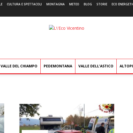
LE
CULTURA E SPETTACOLI
MONTAGNA
METEO
BLOG
STORIE
ECO ENERGETI
L'Eco
Vicentino
VALLE DEL CHIAMPO
PEDEMONTANA
VALLE DELL’ASTICO
ALTOP