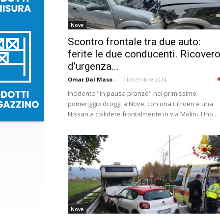
Nove
Scontro frontale tra due auto:
ferite le due conducenti. Ricover
d’urgenza...
Omar Dal Maso
-
17 Dicembre 2024
Incidente "in pausa pranzo" nel primissimo
pomeriggio di oggi a Nove, con una Citroen e una
Nissan a collidere frontalmente in via Molini. Uno...
Nove