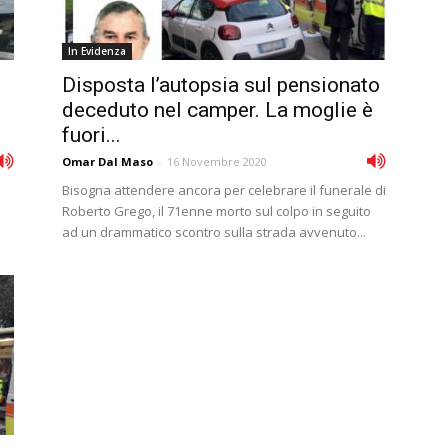
In Evidenza
Disposta l’autopsia sul pensionato
o
deceduto nel camper. La moglie è
fuori...
Omar Dal Maso
-
16 Novembre 2020
Bisogna attendere ancora per celebrare il funerale di
Roberto Grego, il 71enne morto sul colpo in seguito
ad un drammatico scontro sulla strada avvenuto...