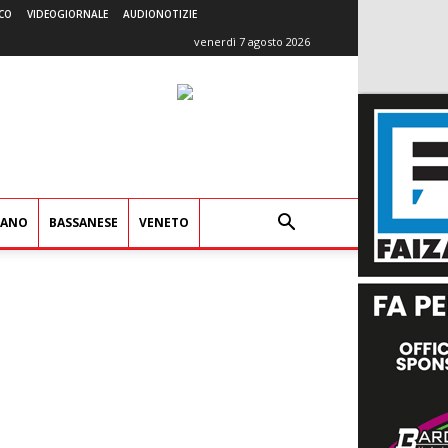
CO
VIDEOGIORNALE
AUDIONOTIZIE
venerdì 7 agosto 2026
IANO
BASSANESE
VENETO