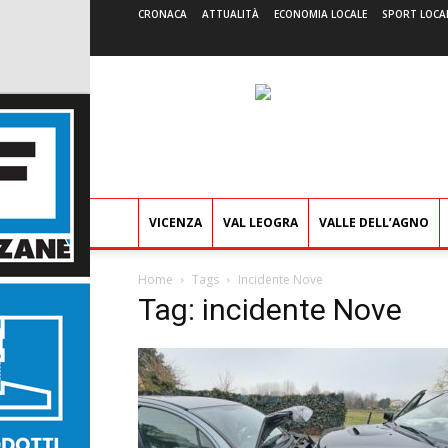
CRONACA
ATTUALITÀ
ECONOMIA LOCALE
SPORT LOCA
VICENZA
VAL LEOGRA
VALLE DELL’AGNO
Home
Tags
Incidente Nove
Tag: incidente Nove