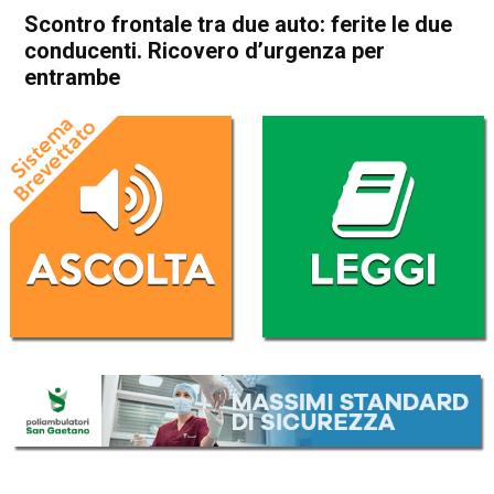
Scontro frontale tra due auto: ferite le due
conducenti. Ricovero d’urgenza per
entrambe
Home
Bassano del Grappa
Nove
Cronaca
In Evidenza
Bassano del Grappa
Nove
Scontro frontale tra due auto:
ferite le due conducenti.
Ricovero d’urgenza per
entrambe
Da
Omar Dal Maso
17 Dicembre 2024
(aggiornato il
17 Dicembre 2024 19:22
)