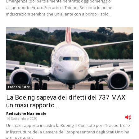
Emergenza (poi parzialmente rientrata) oggi pomeriggio
all'aeroporto Arturo Ferrarin di Thiene. Secondo le prime
indiscrezioni sembra che un aliante con a bordo il solo...
Cronaca Esteri
La Boeing sapeva dei difetti del 737 MAX:
un maxi rapporto...
Redazione Nazionale
-
16 Settembre 2020
Un maxi rapporto incastra la Boeing. Il Comitato per i Trasporti e le
Infrastrutture della Camera dei Rappresentanti degli Stati Uniti ha
infatti stabilito...