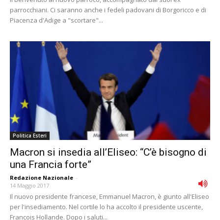
parrocchiani. Ci saranno anche i fedeli padovani di Borgoricco e di
Piacenza d'Adige a "scortare"...
Politica Esteri
Macron si insedia allʼEliseo: “Cʼè bisogno di
una Francia forte”
Redazione Nazionale
-
14 Maggio 2017
Il nuovo presidente francese, Emmanuel Macron, è giunto all'Eliseo
per l'insediamento. Nel cortile lo ha accolto il presidente uscente,
Francois Hollande. Dopo i saluti...