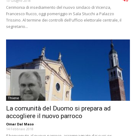
13 Giugno 2018
Cerimonia di insediamento del nuovo sindaco di Vicenza,
Francesco Rucco, oggi pomeriggio in Sala Stucchi a Palazzo
Trissino. Al termine dei controlli dell'ufficio elettorale centrale, il
segretario...
Thiene
La comunità del Duomo si prepara ad
accogliere il nuovo parroco
Omar Dal Maso
-
14 Febbraio 2018
Il benvenuto al nuovo parroco, accompagnato dai suoi ex