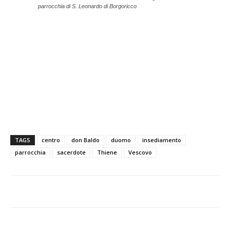
parrocchia di S. Leonardo di Borgoricco
TAGS
centro
don Baldo
duomo
insediamento
parrocchia
sacerdote
Thiene
Vescovo