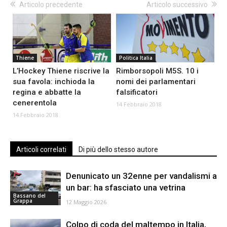
Articolo precedente
Articolo successivo
Thiene
Politica Italia
L’Hockey Thiene riscrive la
Rimborsopoli M5S. 10 i
sua favola: inchioda la
nomi dei parlamentari
regina e abbatte la
falsificatori
cenerentola
14 Febbraio 2018
14 Febbraio 2018
Articoli correlati
Di più dello stesso autore
Denunicato un 32enne per vandalismi a
un bar: ha sfasciato una vetrina
Bassano del
Grappa
12 Maggio 2026
Colpo di coda del maltempo in Italia,