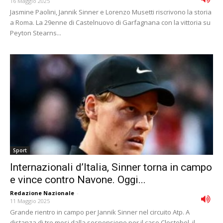
16 Maggio 2025
Jasmine Paolini, Jannik Sinner e Lorenzo Musetti riscrivono la storia
a Roma. La 29enne di Castelnuovo di Garfagnana con la vittoria su
Peyton Stearns...
Sport
Internazionali d’Italia, Sinner torna in campo
e vince contro Navone. Oggi...
Redazione Nazionale
-
11 Maggio 2025
Grande rientro in campo per Jannik Sinner nel circuito Atp. A
distanza di tre mesi dalla sospensione per il caso Clostebol, il